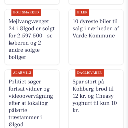
BOLIGMARKED
BILER
Mejlvangvænget
10 dyreste biler til
24 i Ølgod er solgt
salg i nærheden af
for 2.597.500 - se
Varde Kommune
køberen og 2
andre solgte
boliger
ALARM112
DAGLIGVARER
Politiet søger
Spar stort på
fortsat vidner og
Kohberg brød til
videoovervågning
12 kr. og Cheasy
efter at lokaltog
yoghurt til kun 10
påkørte
kr.
træstammer i
Ølgod