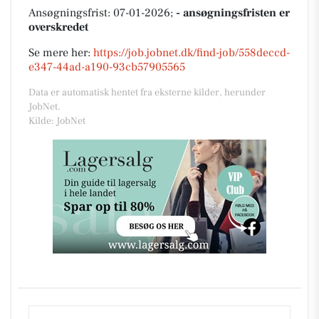
Ansøgningsfrist: 07-01-2026;
- ansøgningsfristen er
overskredet
Se mere her:
https://job.jobnet.dk/find-job/558deccd-
e347-44ad-a190-93cb57905565
Data er automatisk hentet fra eksterne kilder, herunder
JobNet.
Kilde: JobNet