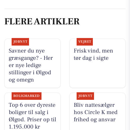
FLERE ARTIKLER
JOBNYT
VEJRET
Savner du nye
Frisk vind, men
græsgange? - Her
tør dag i sigte
er nye ledige
stillinger i Ølgod
og omegn
BOLIGMARKED
JOBNYT
Top 6 over dyreste
Bliv nattesælger
boliger til salg i
hos Circle K med
Ølgod. Priser op til
frihed og ansvar
1.195.000 kr