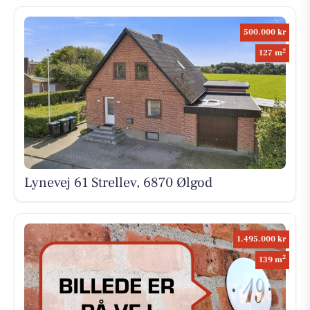
500.000 kr
2
127 m
Lynevej 61 Strellev, 6870 Ølgod
1.495.000 kr
2
139 m