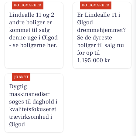
BOLIGMARKED
BOLIGMARKED
Lindealle 11 og 2
Er Lindealle 11 i
andre boliger er
Ølgod
kommet til salg
drømmehjemmet?
denne uge i Ølgod
Se de dyreste
- se boligerne her.
boliger til salg nu
for op til
1.195.000 kr
JOBNYT
Dygtig
maskinsnedker
søges til daghold i
kvalitetsfokuseret
trævirksomhed i
Ølgod