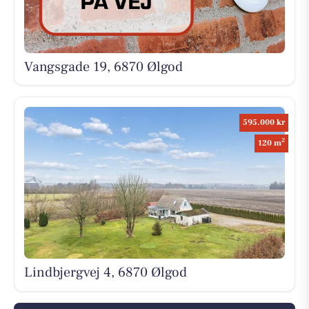
Vangsgade 19, 6870 Ølgod
595.000 kr
2
120 m
Lindbjergvej 4, 6870 Ølgod