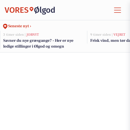
VORES
Ølgod
Seneste nyt ›
3 timer siden |
JOBNYT
9 timer siden |
VEJRET
Savner du nye græsgange? - Her er nye
Frisk vind, men tør da
ledige stillinger i Ølgod og omegn