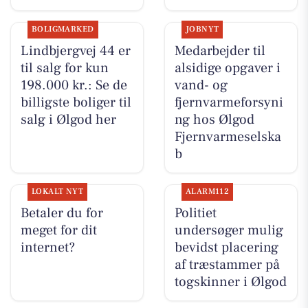
BOLIGMARKED
JOBNYT
Lindbjergvej 44 er
Medarbejder til
til salg for kun
alsidige opgaver i
198.000 kr.: Se de
vand- og
billigste boliger til
fjernvarmeforsyni
salg i Ølgod her
ng hos Ølgod
Fjernvarmeselska
b
LOKALT NYT
ALARM112
Betaler du for
Politiet
meget for dit
undersøger mulig
internet?
bevidst placering
af træstammer på
togskinner i Ølgod