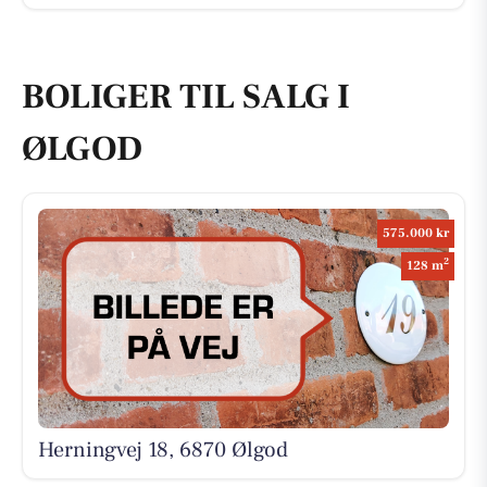
BOLIGER TIL SALG I
ØLGOD
575.000 kr
2
128 m
Herningvej 18, 6870 Ølgod