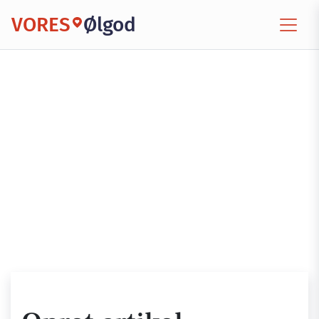
VORES
Ølgod