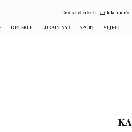
Gratis nyheder fra
dit
lokalområde
V
DET SKER
LOKALT NYT
SPORT
VEJRET
KA