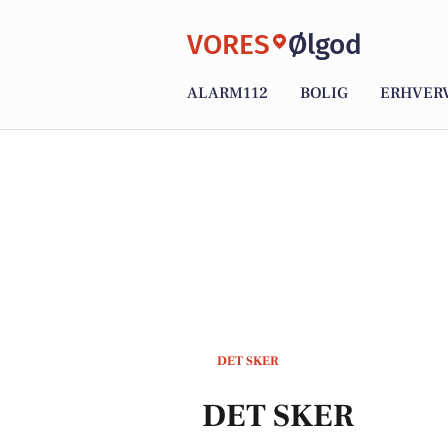
VORES
Ølgod
ALARM112
BOLIG
ERHVER
DET SKER
DET SKER