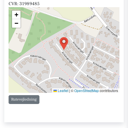
CVR: 31989485
+
−
Leaflet
|
©
OpenStreetMap
contributors
Rutevejledning