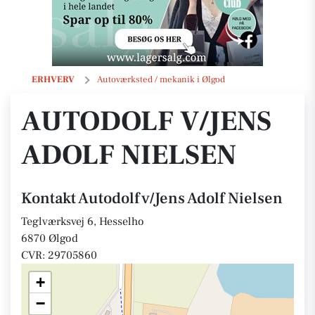
Autodolf v/Jens Adolf Nielsen
ERHVERV
Autoværksted / mekanik i Ølgod
AUTODOLF V/JENS
ADOLF NIELSEN
Kontakt Autodolf v/Jens Adolf Nielsen
Teglværksvej 6, Hesselho
6870 Ølgod
CVR: 29705860
+
−