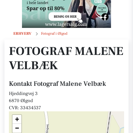
Fotograf Malene Velbæk
ERHVERV
Fotograf i Ølgod
FOTOGRAF MALENE
VELBÆK
Kontakt Fotograf Malene Velbæk
Hjeddingvej 3
6870 Ølgod
CVR: 33434537
+
−