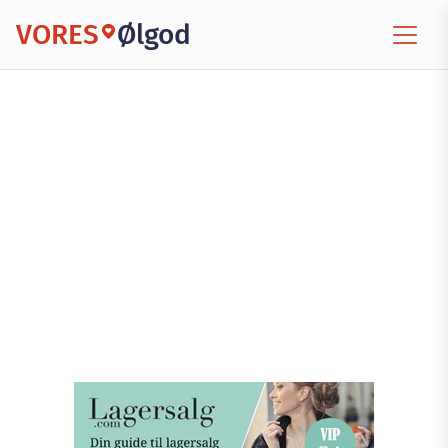
VORES
Ølgod