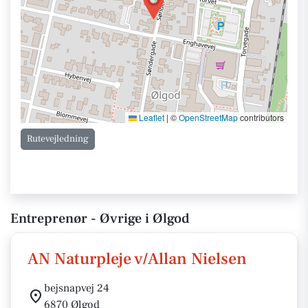
Leaflet
|
©
OpenStreetMap
contributors
Rutevejledning
Entreprenør - Øvrige i Ølgod
AN Naturpleje v/Allan Nielsen
bejsnapvej 24
6870 Ølgod