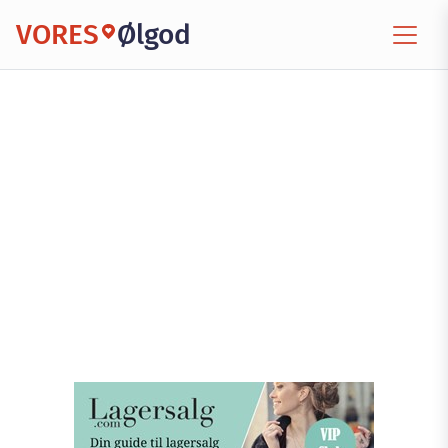
VORES
Ølgod