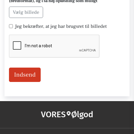
(bredformat), og i så høj opløsning som muligt
Vælg billede
Jeg bekræfter, at jeg har brugsret til billedet
Indsend
VORES
Ølgod