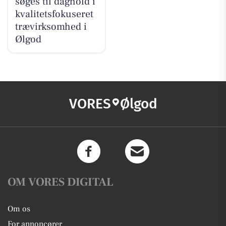
søges til daghold i
kvalitetsfokuseret
trævirksomhed i
Ølgod
VORES
Ølgod
OM VORES DIGITAL
Om os
For annoncører