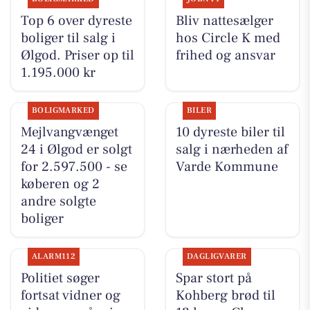
Top 6 over dyreste
Bliv nattesælger
boliger til salg i
hos Circle K med
Ølgod. Priser op til
frihed og ansvar
1.195.000 kr
BOLIGMARKED
BILER
Mejlvangvænget
10 dyreste biler til
24 i Ølgod er solgt
salg i nærheden af
for 2.597.500 - se
Varde Kommune
køberen og 2
andre solgte
boliger
ALARM112
DAGLIGVARER
Politiet søger
Spar stort på
fortsat vidner og
Kohberg brød til