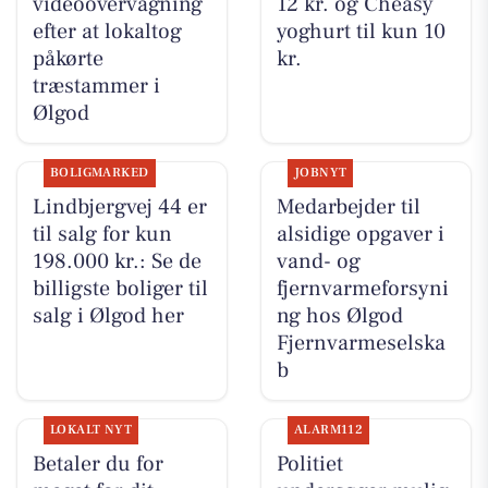
videoovervågning
12 kr. og Cheasy
efter at lokaltog
yoghurt til kun 10
påkørte
kr.
træstammer i
Ølgod
BOLIGMARKED
JOBNYT
Lindbjergvej 44 er
Medarbejder til
til salg for kun
alsidige opgaver i
198.000 kr.: Se de
vand- og
billigste boliger til
fjernvarmeforsyni
salg i Ølgod her
ng hos Ølgod
Fjernvarmeselska
b
LOKALT NYT
ALARM112
Betaler du for
Politiet