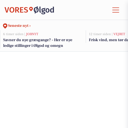
VORES
Ølgod
Seneste nyt ›
6 timer siden |
JOBNYT
12 timer siden |
VEJRET
Savner du nye græsgange? - Her er nye
Frisk vind, men tør da
ledige stillinger i Ølgod og omegn