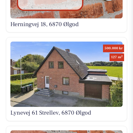
Herningvej 18, 6870 Ølgod
500.000 kr
2
127 m
Lynevej 61 Strellev, 6870 Ølgod