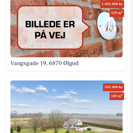
1.495.000 kr
2
139 m
Vangsgade 19, 6870 Ølgod
595.000 kr
2
120 m