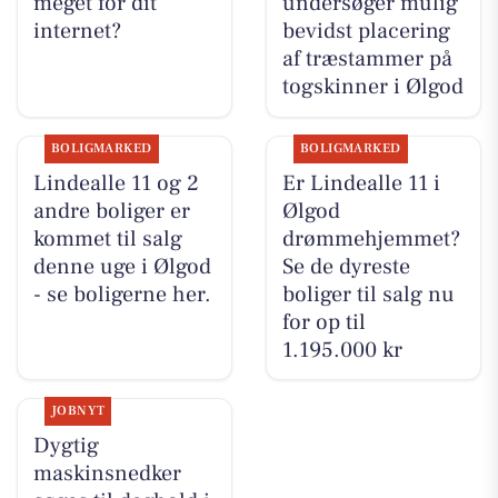
meget for dit
undersøger mulig
internet?
bevidst placering
af træstammer på
togskinner i Ølgod
BOLIGMARKED
BOLIGMARKED
Lindealle 11 og 2
Er Lindealle 11 i
andre boliger er
Ølgod
kommet til salg
drømmehjemmet?
denne uge i Ølgod
Se de dyreste
- se boligerne her.
boliger til salg nu
for op til
1.195.000 kr
JOBNYT
Dygtig
maskinsnedker