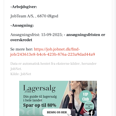
-Arbejdsgiver:
JobTeam A/S, , 6870 Ølgod
-Ansøgning:
Ansøgningsfrist: 15-09-2025;
- ansøgningsfristen er
overskredet
Se mere her:
https://job.jobnet.dk/find-
job/243613e8-b4c6-423b-876a-223a9dad44a9
Data er automatisk hentet fra eksterne kilder, herunder
JobNet.
Kilde: JobNet