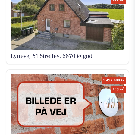
Lynevej 61 Strellev, 6870 Ølgod
1.495.000 kr
2
139 m