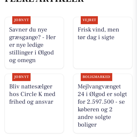
JOBNYT
VEJRET
Savner du nye
Frisk vind, men
græsgange? - Her
tør dag i sigte
er nye ledige
stillinger i Ølgod
og omegn
JOBNYT
BOLIGMARKED
Bliv nattesælger
Mejlvangvænget
hos Circle K med
24 i Ølgod er solgt
frihed og ansvar
for 2.597.500 - se
køberen og 2
andre solgte
boliger