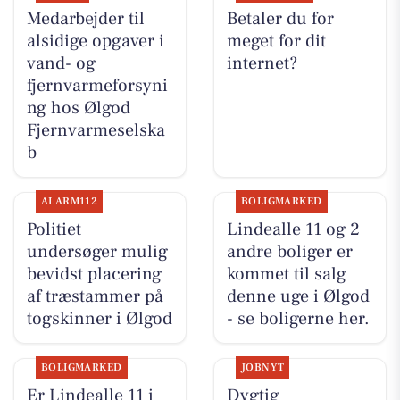
Medarbejder til
Betaler du for
alsidige opgaver i
meget for dit
vand- og
internet?
fjernvarmeforsyni
ng hos Ølgod
Fjernvarmeselska
b
ALARM112
BOLIGMARKED
Politiet
Lindealle 11 og 2
undersøger mulig
andre boliger er
bevidst placering
kommet til salg
af træstammer på
denne uge i Ølgod
togskinner i Ølgod
- se boligerne her.
BOLIGMARKED
JOBNYT
Er Lindealle 11 i
Dygtig