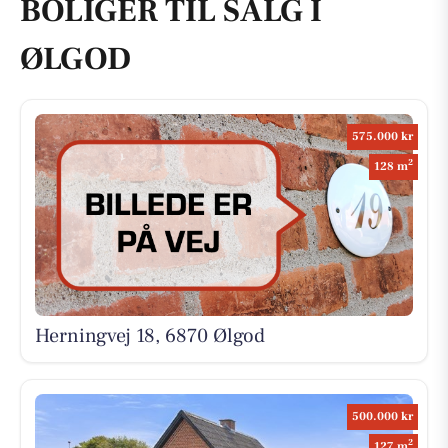
BOLIGER TIL SALG I
ØLGOD
575.000 kr
2
128 m
Herningvej 18, 6870 Ølgod
500.000 kr
2
127 m