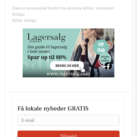
Data er automatisk hentet fra eksterne kilder, herunder
Boliga.
Kilde: Boliga
Få lokale nyheder GRATIS
Email
Tilmeld