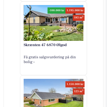
-100.000 kr
1.195.000 kr
2
185 m
Skrænten 47 6870 Ølgod
Få gratis salgsvurdering på din
bolig ›
1.150.000 kr
2
123 m