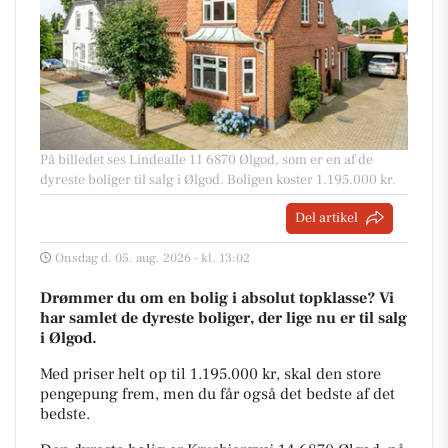
På billedet ses Lindealle 11 6870 Ølgod, som er en af de
dyreste boliger til salg i Ølgod. Boligen koster 1.195.000 kr.
Del artikel
Onsdag d. 05. aug. 2026 - kl. 13:02
Drømmer du om en bolig i absolut topklasse? Vi
har samlet de dyreste boliger, der lige nu er til salg
i Ølgod.
Med priser helt op til 1.195.000 kr, skal den store
pengepung frem, men du får også det bedste af det
bedste.