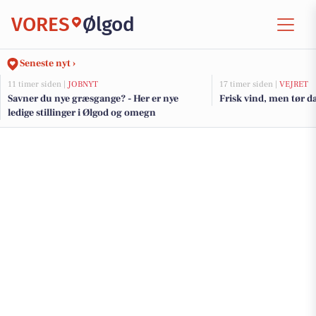
VORES
Ølgod
Seneste nyt ›
11 timer siden |
JOBNYT
17 timer siden |
VEJRET
Savner du nye græsgange? - Her er nye
Frisk vind, men tør da
ledige stillinger i Ølgod og omegn