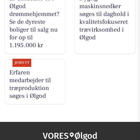
Ølgod
maskinsnedker
drømmehjemmet?
søges til daghold i
Se de dyreste
kvalitetsfokuseret
boliger til salg nu
trævirksomhed i
for op til
Ølgod
1.195.000 kr
JOBNYT
Erfaren
medarbejder til
træproduktion
søges i Ølgod
VORES
Ølgod