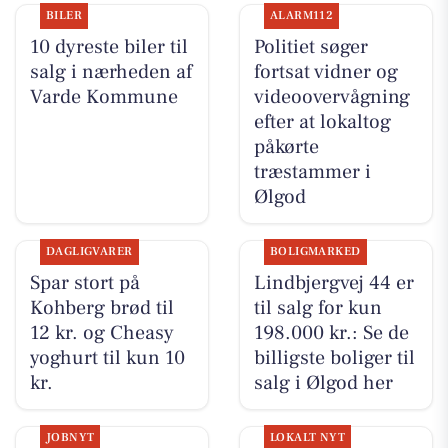
BILER
ALARM112
10 dyreste biler til
Politiet søger
salg i nærheden af
fortsat vidner og
Varde Kommune
videoovervågning
efter at lokaltog
påkørte
træstammer i
Ølgod
DAGLIGVARER
BOLIGMARKED
Spar stort på
Lindbjergvej 44 er
Kohberg brød til
til salg for kun
12 kr. og Cheasy
198.000 kr.: Se de
yoghurt til kun 10
billigste boliger til
kr.
salg i Ølgod her
JOBNYT
LOKALT NYT