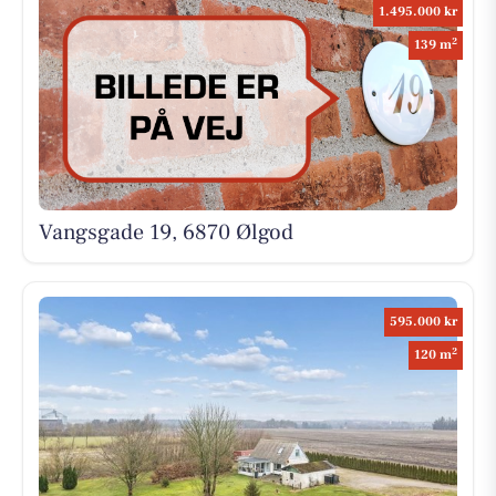
1.495.000 kr
2
139 m
Vangsgade 19, 6870 Ølgod
595.000 kr
2
120 m