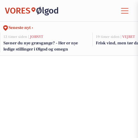
VORES
Ølgod
Seneste nyt ›
13 timer siden |
JOBNYT
19 timer siden |
VEJRET
Savner du nye græsgange? - Her er nye
Frisk vind, men tør da
ledige stillinger i Ølgod og omegn