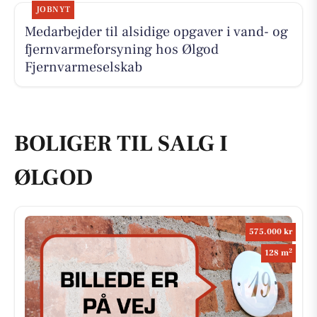
JOBNYT
Medarbejder til alsidige opgaver i vand- og
fjernvarmeforsyning hos Ølgod
Fjernvarmeselskab
BOLIGER TIL SALG I
ØLGOD
575.000 kr
2
128 m