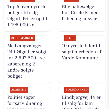
Top 6 over dyreste
Bliv nattesælger
boliger til salg i
hos Circle K med
Ølgod. Priser op til
frihed og ansvar
1.195.000 kr
BOLIGMARKED
BILER
Mejlvangvænget
10 dyreste biler til
24 i Ølgod er solgt
salg i nærheden af
for 2.597.500 - se
Varde Kommune
køberen og 2
andre solgte
boliger
ALARM112
BOLIGMARKED
Politiet søger
Lindbjergvej 44 er
fortsat vidner og
til salg for kun