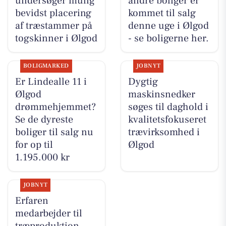
undersøger mulig
andre boliger er
bevidst placering
kommet til salg
af træstammer på
denne uge i Ølgod
togskinner i Ølgod
- se boligerne her.
BOLIGMARKED
JOBNYT
Er Lindealle 11 i
Dygtig
Ølgod
maskinsnedker
drømmehjemmet?
søges til daghold i
Se de dyreste
kvalitetsfokuseret
boliger til salg nu
trævirksomhed i
for op til
Ølgod
1.195.000 kr
JOBNYT
Erfaren
medarbejder til