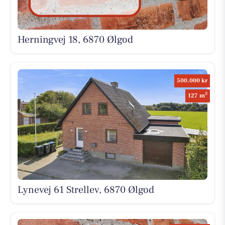
Herningvej 18, 6870 Ølgod
500.000 kr
2
127 m
Lynevej 61 Strellev, 6870 Ølgod