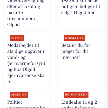
videoovervågning
198.000 kr.: Se de
efter at lokaltog
billigste boliger til
påkørte
salg i Ølgod her
træstammer i
Ølgod
JOBNYT
LOKALT NYT
Medarbejder til
Betaler du for
alsidige opgaver i
meget for dit
vand- og
internet?
fjernvarmeforsyni
ng hos Ølgod
Fjernvarmeselska
b
ALARM112
BOLIGMARKED
Politiet
Lindealle 11 og 2