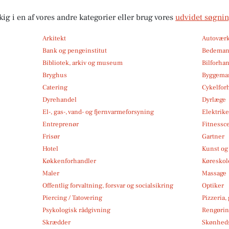
kig i en af vores andre kategorier eller brug vores
udvidet søgni
Arkitekt
Autoværk
Bank og pengeinstitut
Bedema
Bibliotek, arkiv og museum
Bilforha
Bryghus
Byggemar
Catering
Cykelfor
Dyrehandel
Dyrlæge
El-, gas-, vand- og fjernvarmeforsyning
Elektrike
Entreprenør
Fitnessc
Frisør
Gartner
Hotel
Kunst og 
Køkkenforhandler
Køreskol
Maler
Massage
Offentlig forvaltning, forsvar og socialsikring
Optiker
Piercing / Tatovering
Pizzeria,
Psykologisk rådgivning
Rengøri
Skrædder
Skønheds