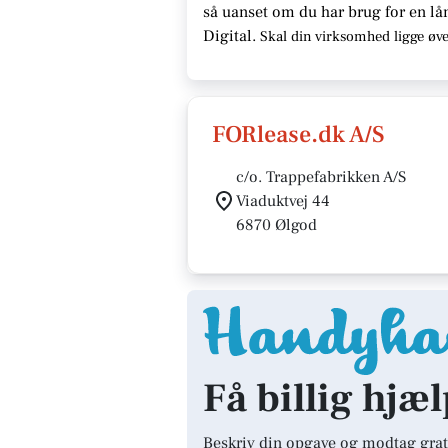
så uanset om du har brug for en
lå
Digital.
Skal din virksomhed ligge
øve
FORlease.dk A/S
c/o. Trappefabrikken A/S
Viaduktvej 44
6870 Ølgod
Få billig hjæl
Beskriv din opgave og modtag grat