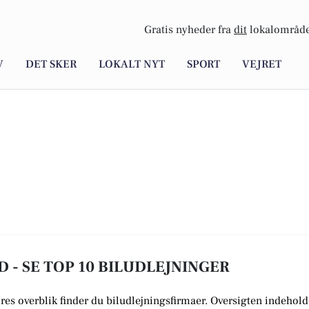
Gratis nyheder fra
dit
lokalområde
V
DET SKER
LOKALT NYT
SPORT
VEJRET
D - SE TOP 10 BILUDLEJNINGER
vores overblik finder du biludlejningsfirmaer.
Oversigten indeholde