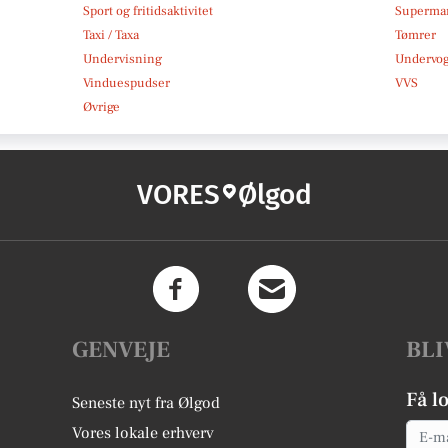
Sport og fritidsaktivitet
Superma
Taxi / Taxa
Tømrer
Undervisning
Undervo
Vinduespudser
VVS
Øvrige
VORES
Ølgod
GENVEJE
BLI
Få l
Seneste nyt fra Ølgod
Email
Vores lokale erhverv