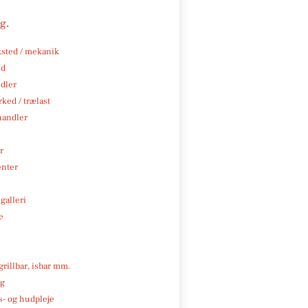
ng
.
sted / mekanik
nd
ndler
ked / trælast
handler
r
enter
galleri
e
 grillbar, isbar mm.
ng
- og hudpleje