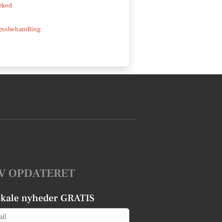
rked
gnsbehandling
V OPDATERET
okale nyheder GRATIS