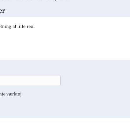
er
ning af lille reol
nte værktøj