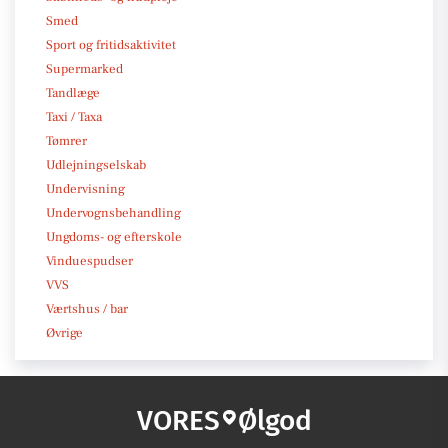
Smed
Sport og fritidsaktivitet
Supermarked
Tandlæge
Taxi / Taxa
Tømrer
Udlejningselskab
Undervisning
Undervognsbehandling
Ungdoms- og efterskole
Vinduespudser
VVS
Værtshus / bar
Øvrige
VORES
Ølgod