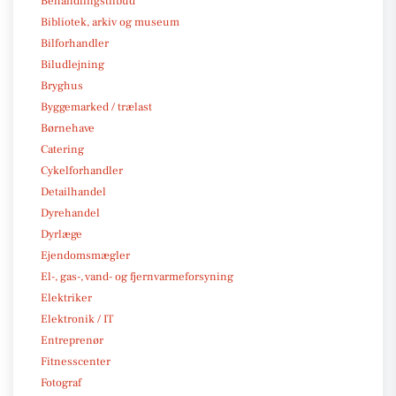
Behandlingstilbud
Bibliotek, arkiv og museum
Bilforhandler
Biludlejning
Bryghus
Byggemarked / trælast
Børnehave
Catering
Cykelforhandler
Detailhandel
Dyrehandel
Dyrlæge
Ejendomsmægler
El-, gas-, vand- og fjernvarmeforsyning
Elektriker
Elektronik / IT
Entreprenør
Fitnesscenter
Fotograf