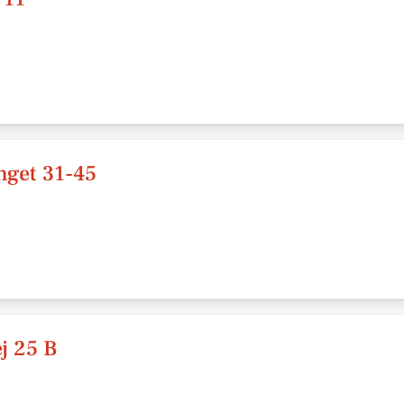
get 31-45
j 25 B