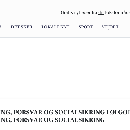
Gratis nyheder fra
dit
lokalområde
V
DET SKER
LOKALT NYT
SPORT
VEJRET
NG, FORSVAR OG SOCIALSIKRING I ØLGOD 
NG, FORSVAR OG SOCIALSIKRING