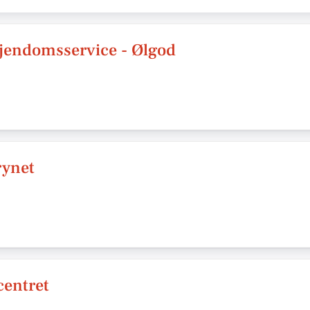
jendomsservice - Ølgod
rynet
centret